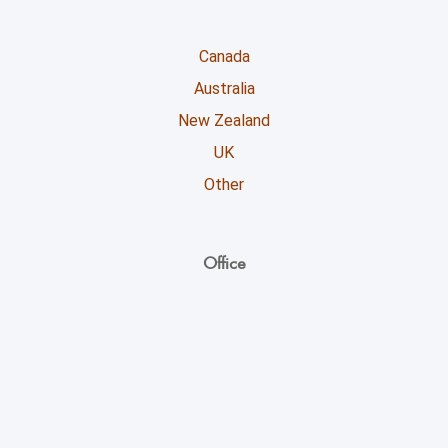
Canada
Australia
New Zealand
UK
Other
Office
Unicoll worldwide Inc.
729 Thompson Rd. South
Milton Ontario L9T5W8
+1 (416) 891-0909