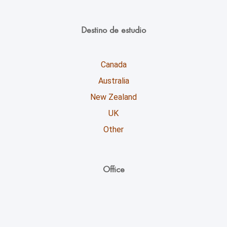
Destino de estudio
Canada
Australia
New Zealand
UK
Other
Office
Unicoll worldwide Inc.
729 Thompson Rd. South